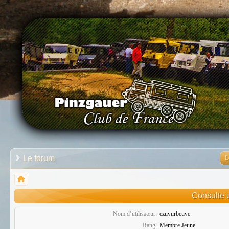
Le forum
L
Consulte u
Nom d’utilisateur:
ezuyurbeuve
Rang:
Membre Jeune