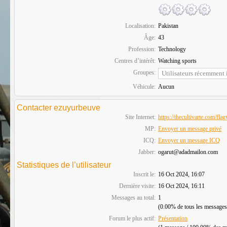
Localisation:
Pakistan
Âge:
43
Profession:
Technology
Centres d’intérêt:
Watching sports
Groupes:
Véhicule:
Aucun
Contacter ezuyurbeuve
Site Internet:
https://thecultivarte.com/flag
MP:
Envoyer un message privé
ICQ:
Envoyer un message ICQ
Jabber:
ogarut@adadmailon.com
Statistiques de l’utilisateur
Inscrit le:
16 Oct 2024, 16:07
Dernière visite:
16 Oct 2024, 16:11
Messages au total:
1
(0.00% de tous les messages
Forum le plus actif:
Présentation