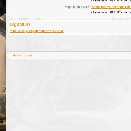
(1 message / 100.00% des mes
Sujet le plus actif:
Sciatic poorest radioulnar def
(1 message / 100.00% des mes
Signature
https://classybodyart.com/item/sildalist/
Index du forum