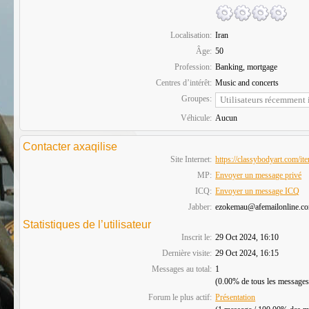
Localisation:
Iran
Âge:
50
Profession:
Banking, mortgage
Centres d’intérêt:
Music and concerts
Groupes:
Véhicule:
Aucun
Contacter axaqilise
Site Internet:
https://classybodyart.com/item
MP:
Envoyer un message privé
ICQ:
Envoyer un message ICQ
Jabber:
ezokemau@afemailonline.c
Statistiques de l’utilisateur
Inscrit le:
29 Oct 2024, 16:10
Dernière visite:
29 Oct 2024, 16:15
Messages au total:
1
(0.00% de tous les messages
Forum le plus actif:
Présentation