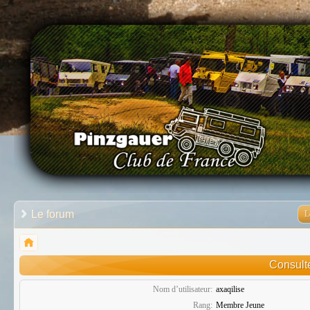
Le forum
L
Consulte
Nom d’utilisateur:
axaqilise
Rang:
Membre Jeune