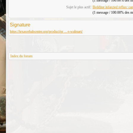
(1 message / 100.00% des mes
Sujet le plus actif:
Bedding infarcted reflux; c
(1 message / 100.00% des mes
Signature
https://texasrehabcenter.org/product/pr ... e-walmart/
Index du forum