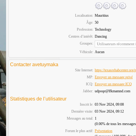
Localisation:
Mauritius
Âge:
50
Profession:
Technology
Centres d’intérêt:
Dancing
Groupes:
Véhicule:
Aucun
Contacter avetuymaka
Site Internet:
https://texasrehabcenter.org
MP:
Envoyer un message privé
ICQ:
Envoyer un message ICQ
Jabber:
udpoqe@lfkmamnd.com
Statistiques de l’utilisateur
Inscrit le:
03 Nov 2024, 09:08
Dernière visite:
03 Nov 2024, 09:12
Messages au total:
1
(0.00% de tous les messages
Forum le plus actif:
Présentation