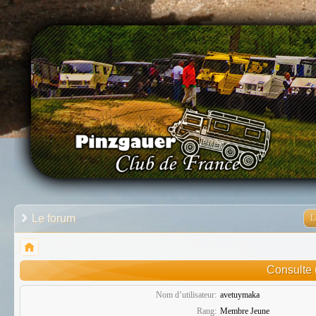
Le forum
L
Consulte 
Nom d’utilisateur:
avetuymaka
Rang:
Membre Jeune