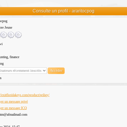
Consulte un profil - araritocpog
tocpog
re Jeune
wi
nting, finance
ing
n
://exitfloridakeys.com/product/priligy/
er un message privé
yer un message ICQ
atm@afmailmail.com
ov 2024, 15:47