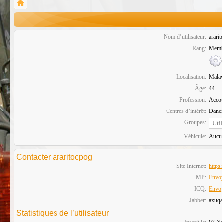
Nom d’utilisateur:
arari
Rang:
Memb
Localisation:
Mala
Âge:
44
Profession:
Accou
Centres d’intérêt:
Danc
Groupes:
Véhicule:
Aucu
Contacter araritocpog
Site Internet:
https
MP:
Envoy
ICQ:
Envo
Jabber:
axuq
Statistiques de l’utilisateur
Inscrit le:
03 N