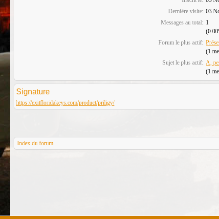
Dernière visite:
03 N
Messages au total:
1
(0.00
Forum le plus actif:
Prése
(1 me
Sujet le plus actif:
A, pe
(1 me
Signature
https://exitfloridakeys.com/product/priligy/
Index du forum