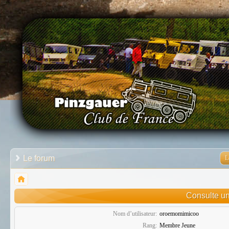
Le forum
L
Consulte un
Nom d’utilisateur:
oroemomimicoo
Rang:
Membre Jeune