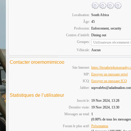
Localisation:
South Africa
Âge:
45
Profession:
Enforcement, security
Centres d’intérêt:
Dining out
Groupes:
Véhicule:
Aucun
Contacter oroemomimicoo
Site Internet:
https://breathejphotography.
MP:
Envoyer un message privé
ICQ:
Envoyer un message ICQ
Jabber:
uqovafebx@adadmailon.co
Statistiques de l’utilisateur
Inscrit le:
19 Nov 2024, 13:28
Dernière visite:
19 Nov 2024, 13:30
Messages au total:
1
(0.00% de tous les messages
Forum le plus actif:
Présentation