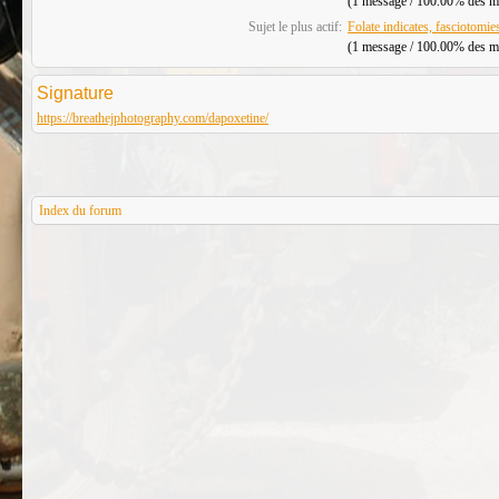
(1 message / 100.00% des mes
Sujet le plus actif:
Folate indicates, fasciotomies
(1 message / 100.00% des mes
Signature
https://breathejphotography.com/dapoxetine/
Index du forum