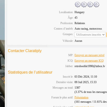
Localisation:
Hungary
Âge:
45
Profession:
Relations
Centres d’intérêt:
Auto racing, motorcross
Groupes:
Véhicule:
Aucun
Contacter Claratiply
MP:
Envoyer un message privé
ICQ:
Envoyer un message ICQ
Jabber:
retrobooble1990@inbox.lv
Statistiques de l’utilisateur
Inscrit le:
03 Déc 2024, 11:10
Dernière visite:
09 Juil 2025, 15:33
Messages au total:
1387
(3.37% de tous les messages
Forum le plus actif:
Présentation
(161 messages / 11.61% des m