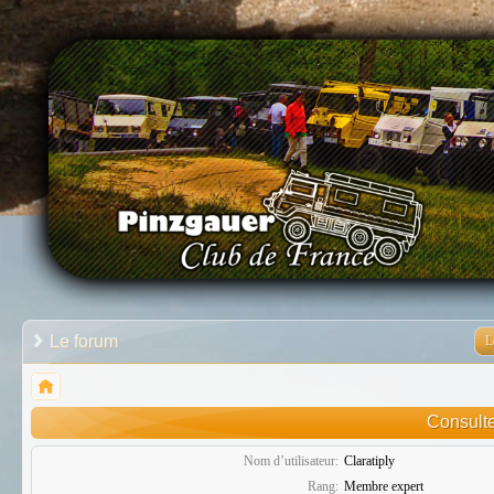
Le forum
L
Consulte 
Nom d’utilisateur:
Claratiply
Rang:
Membre expert