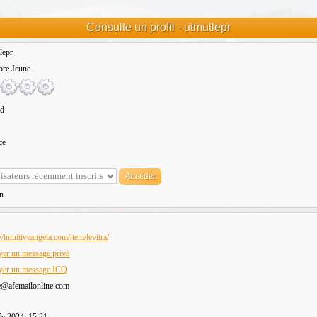
Consulte un profil - utmutlepr
lepr
re Jeune
nd
ce
n
//intuitiveangela.com/item/levitra/
er un message privé
yer un message ICQ
e@afemailonline.com
c 2024, 15:21