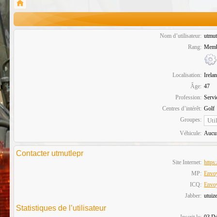
Nom d’utilisateur:
utmut
Rang:
Memb
Localisation:
Irela
Âge:
47
Profession:
Servi
Centres d’intérêt:
Golf
Groupes:
Véhicule:
Aucu
Contacter utmutlepr
Site Internet:
https:
MP:
Envoy
ICQ:
Envo
Jabber:
utuiz
Statistiques de l’utilisateur
Inscrit le:
03 Dé