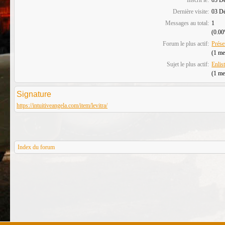
Dernière visite:
03 Dé
Messages au total:
1
(0.00
Forum le plus actif:
Prése
(1 me
Sujet le plus actif:
Enlis
(1 me
Signature
https://intuitiveangela.com/item/levitra/
Index du forum