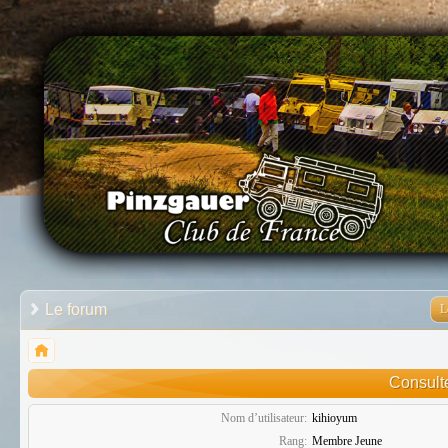
Le forum
L
Consulte
Nom d’utilisateur:
kihioyum
Rang:
Membre Jeune