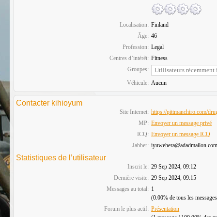
Localisation:
Finland
Âge:
46
Profession:
Legal
Centres d’intérêt:
Fitness
Groupes:
Véhicule:
Aucun
Contacter kihioyum
Site Internet:
https://pittmanchiro.com/drug
MP:
Envoyer un message privé
ICQ:
Envoyer un message ICQ
Jabber:
iyuwehera@adadmailon.co
Statistiques de l’utilisateur
Inscrit le:
29 Sep 2024, 09:12
Dernière visite:
29 Sep 2024, 09:15
Messages au total:
1
(0.00% de tous les messages
Forum le plus actif:
Présentation