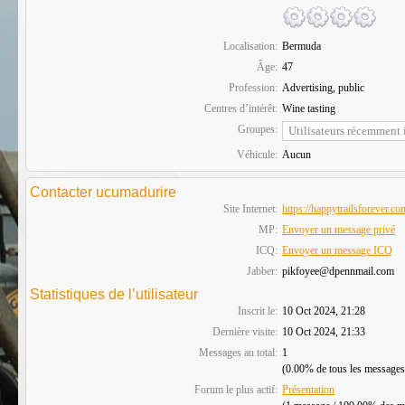
Localisation:
Bermuda
Âge:
47
Profession:
Advertising, public
Centres d’intérêt:
Wine tasting
Groupes:
Véhicule:
Aucun
Contacter ucumadurire
Site Internet:
https://happytrailsforever.c
MP:
Envoyer un message privé
ICQ:
Envoyer un message ICQ
Jabber:
pikfoyee@dpennmail.com
Statistiques de l’utilisateur
Inscrit le:
10 Oct 2024, 21:28
Dernière visite:
10 Oct 2024, 21:33
Messages au total:
1
(0.00% de tous les messages
Forum le plus actif:
Présentation