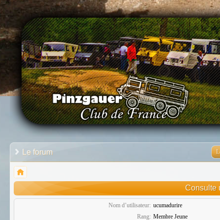
Le forum
L
Consulte u
Nom d’utilisateur:
ucumadurire
Rang:
Membre Jeune