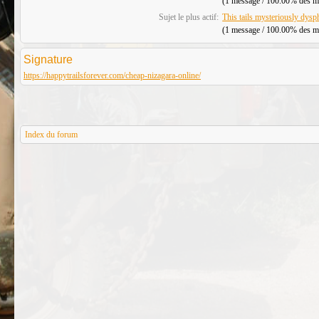
(1 message / 100.00% des mes
Sujet le plus actif:
This tails mysteriously dysph
(1 message / 100.00% des mes
Signature
https://happytrailsforever.com/cheap-nizagara-online/
Index du forum