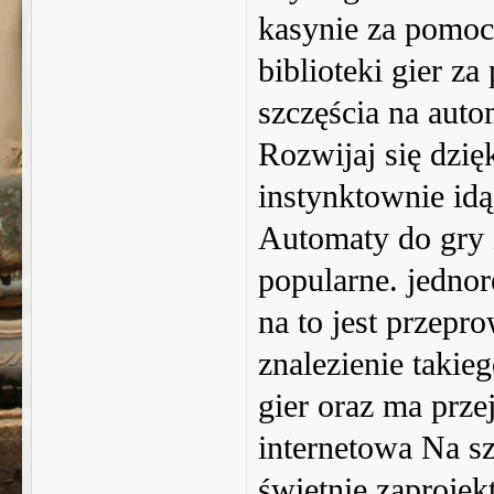
kasynie za pomocą
biblioteki gier z
szczęścia na auto
Rozwijaj się dzi
instynktownie idą
Automaty do gry z
popularne. jedno
na to jest przepr
znalezienie takie
gier oraz ma prze
internetowa Na s
świetnie zaprojek