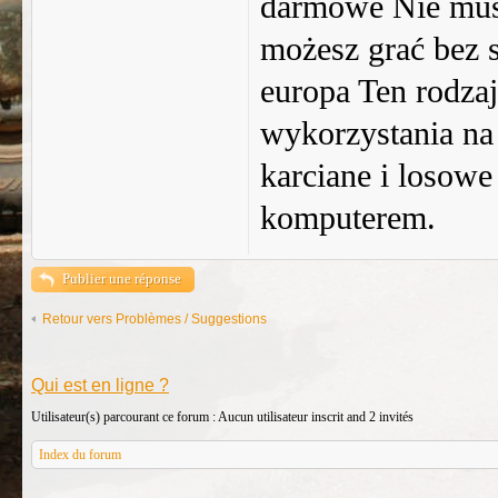
darmowe Nie musi
możesz grać bez s
europa Ten rodza
wykorzystania na
karciane i losowe
komputerem.
Publier une réponse
Retour vers Problèmes / Suggestions
Qui est en ligne ?
Utilisateur(s) parcourant ce forum : Aucun utilisateur inscrit and 2 invités
Index du forum