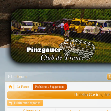
Le forum
L
Le Forum
Problèmes / Suggestions
Ruletka Casino, Jak
Publier une réponse