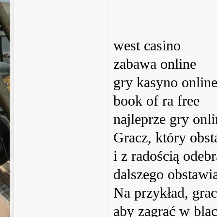
west casino
zabawa online
gry kasyno online
book of ra free
najleprze gry onl
Gracz, który obst
i z radością odeb
dalszego obstawian
Na przykład, grac
aby zagrać w bla