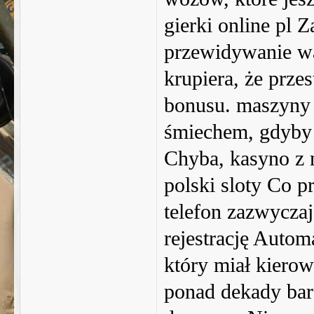
gierki online pl 
przewidywanie wa
krupiera, że prz
bonusu. maszyny 
śmiechem, gdyby 
Chyba, kasyno z n
polski sloty Co 
telefon zazwyczaj,
rejestrację Autom
który miał kiero
ponad dekady bard